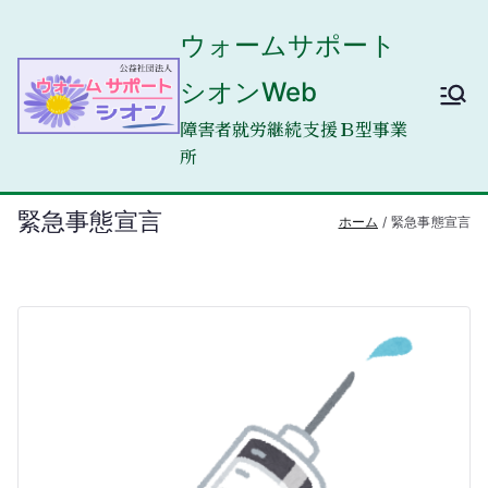
内
ウォームサポート
容
を
シオンWeb
ス
キ
障害者就労継続支援Ｂ型事業
ッ
所
プ
緊急事態宣言
ホーム
緊急事態宣言