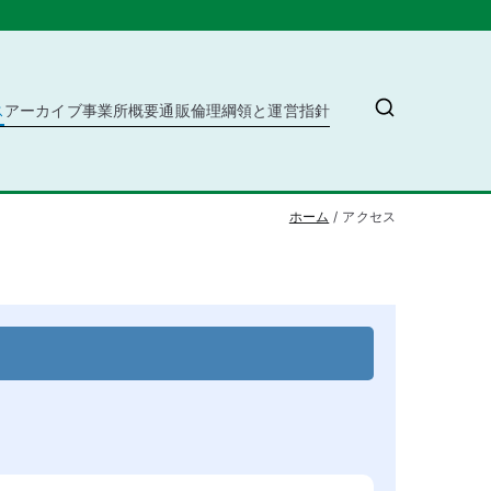
ス
アーカイブ
事業所概要
通販
倫理綱領と運営指針
ホーム
アクセス