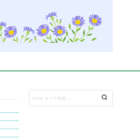
検
索
結
果: