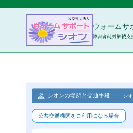
内
容
を
ウォームサ
ス
キ
障害者就労継続支
ッ
プ
シオンの場所と交通手段
シオ
公共交通機関をご利用になる場合