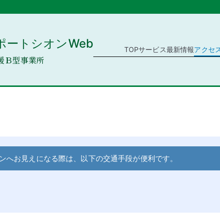
ポートシオンWeb
TOP
サービス
最新情報
アクセ
援Ｂ型事業所
ンへお見えになる際は、以下の交通手段が便利です。