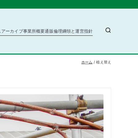
ス
アーカイブ
事業所概要
通販
倫理綱領と運営指針
ホーム
植え替え