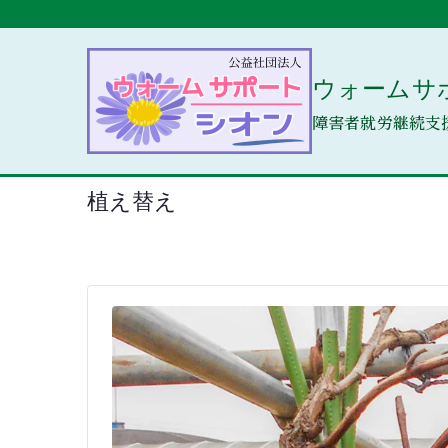
内
容
を
ウォームサ
ス
キ
障害者就労継続支
ッ
プ
植え替え