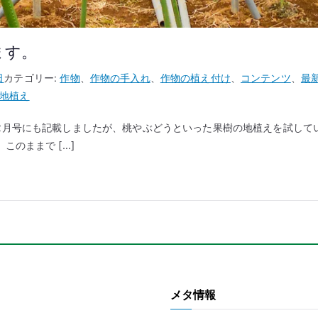
ます。
日
カテゴリー:
作物
、
作物の手入れ
、
作物の植え付け
、
コンテンツ
、
最
地植え
2月号にも記載しましたが、桃やぶどうといった果樹の地植えを試して
このままで […]
メタ情報