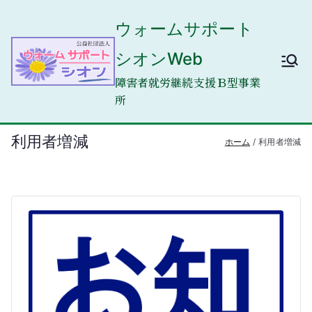
内
ウォームサポート
容
を
シオンWeb
ス
キ
障害者就労継続支援Ｂ型事業
ッ
所
プ
利用者増減
ホーム
利用者増減