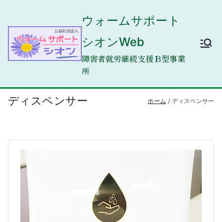
内
ウォームサポート
容
を
シオンWeb
ス
キ
障害者就労継続支援Ｂ型事業
ッ
所
プ
ディスペンサー
ホーム
ディスペンサー