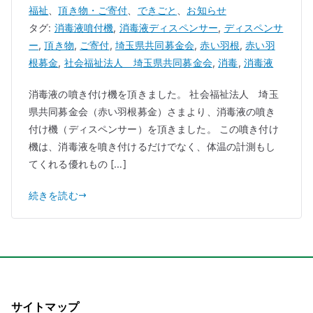
福祉
、
頂き物・ご寄付
、
できごと
、
お知らせ
タグ:
消毒液噴付機
,
消毒液ディスペンサー
,
ディスペンサ
ー
,
頂き物
,
ご寄付
,
埼玉県共同募金会
,
赤い羽根
,
赤い羽
根募金
,
社会福祉法人 埼玉県共同募金会
,
消毒
,
消毒液
消毒液の噴き付け機を頂きました。 社会福祉法人 埼玉
県共同募金会（赤い羽根募金）さまより、消毒液の噴き
付け機（ディスペンサー）を頂きました。 この噴き付け
機は、消毒液を噴き付けるだけでなく、体温の計測もし
てくれる優れもの […]
続きを読む
サイトマップ