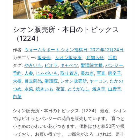
シオン販売所・本日のトピックス
（1224）
作者:
ウォームサポート シオン
投稿日:
2021年12月24日
カテゴリー:
販売会
、
シオン販売所
、
お知らせ
、
活動
タグ:
やきいも
,
ビオラ
,
キャベツ
,
聖護院大根
,
パンジー
,
予約
,
人参
,
じゃがいも
,
取り置き
,
長ねぎ
,
写真
,
唐辛子
,
大根
,
目玉商品
,
聖護院
,
シオン販売所
,
ヤーコン
,
たかの
つめ
,
水菜
,
焼きいも
,
花苗
,
とうがらし
,
焼き芋
,
山野草
,
白菜
シオン販売所・本日のトピックス（1224） 最近、シオン
ではビオラとパンジーの花苗を販売しています。 育つと
小さめのかわいい花がつきます。価格はひと株50円で扱
っており、お買い得です。 ご都合がよろしければ、是非