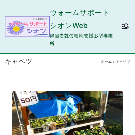
内
ウォームサポート
容
を
シオンWeb
ス
キ
障害者就労継続支援Ｂ型事業
ッ
所
プ
キャベツ
ホーム
キャベツ