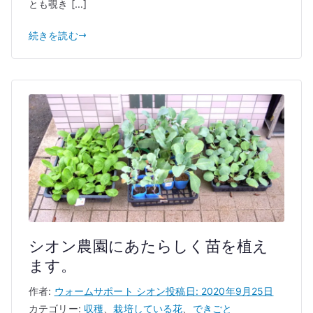
とも覗き […]
続きを読む
シオン農園にあたらしく苗を植え
ます。
作者:
ウォームサポート シオン
投稿日:
2020年9月25日
カテゴリー:
収穫
、
栽培している花
、
できごと