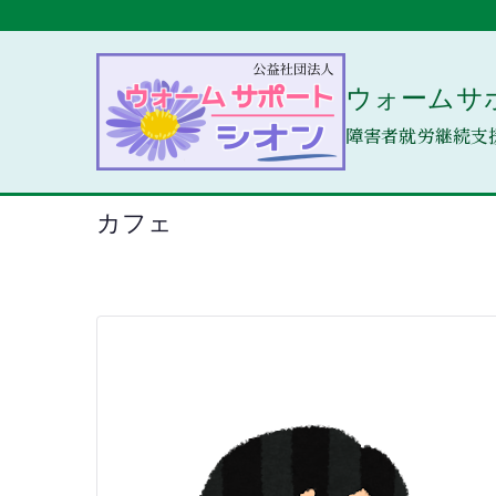
内
容
を
ウォームサ
ス
キ
障害者就労継続支
ッ
プ
カフェ