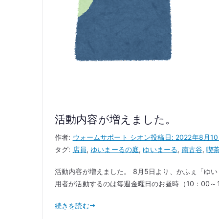
活動内容が増えました。
作者:
ウォームサポート シオン
投稿日:
2022年8月1
タグ:
店員
,
ゆいまーるの庭
,
ゆいまーる
,
南古谷
,
喫
活動内容が増えました。 8月5日より、かふぇ「ゆい
用者が活動するのは毎週金曜日のお昼時（10：00～1 
続きを読む