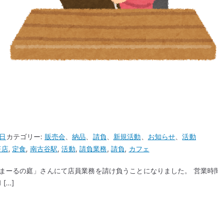
0日
カテゴリー:
販売会
、
納品
、
請負
、
新規活動
、
お知らせ
、
活動
茶店
,
定食
,
南古谷駅
,
活動
,
請負業務
,
請負
,
カフェ
まーるの庭」さんにて店員業務を請け負うことになりました。 営業時間は
[…]