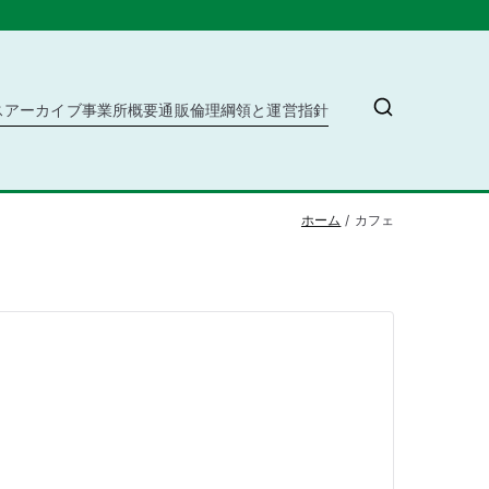
ス
アーカイブ
事業所概要
通販
倫理綱領と運営指針
ホーム
カフェ