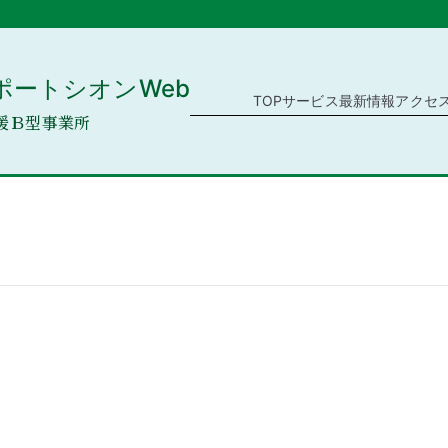
ポートシオンWeb
TOP
サービス
最新情報
アクセ
援Ｂ型事業所