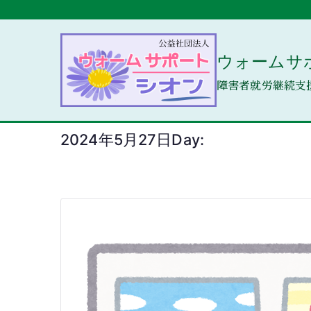
内
容
を
ウォームサ
ス
キ
障害者就労継続支
ッ
プ
2024年5月27日
Day: