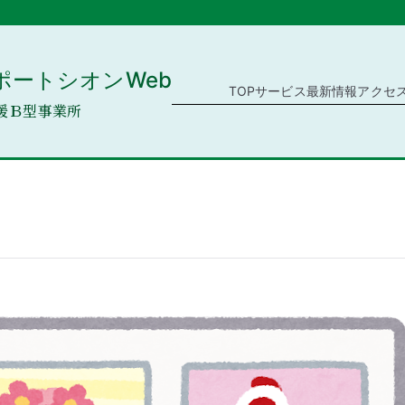
ポートシオンWeb
TOP
サービス
最新情報
アクセ
援Ｂ型事業所